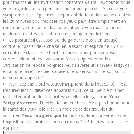
pour maintenir une hydratation constante de l’œil, surtout lorsque
vous regardez l’écran pendant une longue période : Yeux fatigue
symptome. Il est également important de faire des pauses toutes
les 20 minutes pour reposer vos yeux, peut-être simplement en
regardant ailleurs ou en les couvrant avec vos mains pendant
quelques minutes pour obtenir un soulagement immédiat ;
La posture : il est essentiel de garder le dos bien appuyé
contre le dossier de la chaise, en laissant un espace de 15 à 20
cm entre le clavier et le bord du bureau pour pouvoir poser
confortablement les avant-bras. Yeux fatigues remedes.
L’utilisation de repose-poignets peut s’avérer utile : (Yeux fatiguÃs
ecran que faire). Les pieds doivent reposer soit sur le sol, soit sur
un support approprié ;
N’utilisez pas d’ordinateur/smartphone dans l’obscurité : il est
très fréquent d’utiliser ces appareils au lit, ce qui peut entraîner
une détérioration des capacités visuelles à long terme.
Yeux
fatigués cernes
. En effet, la lumière bleue n’est pas bonne pour
la santé des yeux, elle crée un malaise et des troubles du
sommeil.
Yeux fatigués que faire
. Il est donc conseillé d’éviter
l’exposition à la lumière bleue au moins 2 à 3 heures avant d’aller
dormir ;