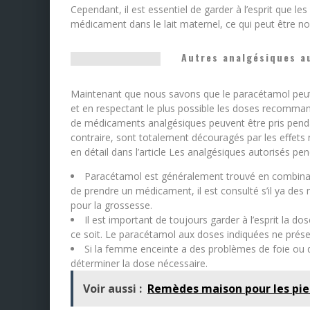
Cependant, il est essentiel de garder à l’esprit que le
médicament dans le lait maternel, ce qui peut être no
Autres analgésiques a
Maintenant que nous savons que le paracétamol peut
et en respectant le plus possible les doses recommand
de médicaments analgésiques peuvent être pris pendant
contraire, sont totalement découragés par les effets 
en détail dans l’article Les analgésiques autorisés pe
Paracétamol est généralement trouvé en combinais
de prendre un médicament, il est consulté s’il ya de
pour la grossesse.
Il est important de toujours garder à l’esprit la d
ce soit. Le paracétamol aux doses indiquées ne prése
Si la femme enceinte a des problèmes de foie ou d
déterminer la dose nécessaire.
Voir aussi :
Remèdes maison pour les pie