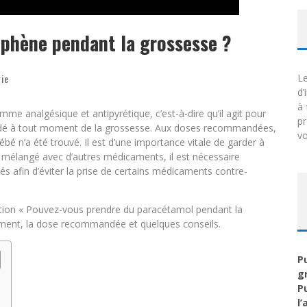
ophène pendant la grossesse ?
rie
Le
d’
à 
e analgésique et antipyrétique, c’est-à-dire qu’il agit pour
p
mandé à tout moment de la grossesse. Aux doses recommandées,
vo
bé n’a été trouvé. Il est d’une importance vitale de garder à
mélangé avec d’autres médicaments, il est nécessaire
afin d’éviter la prise de certains médicaments contre-
tion « Pouvez-vous prendre du paracétamol pendant la
ament, la dose recommandée et quelques conseils.
P
g
P
l’