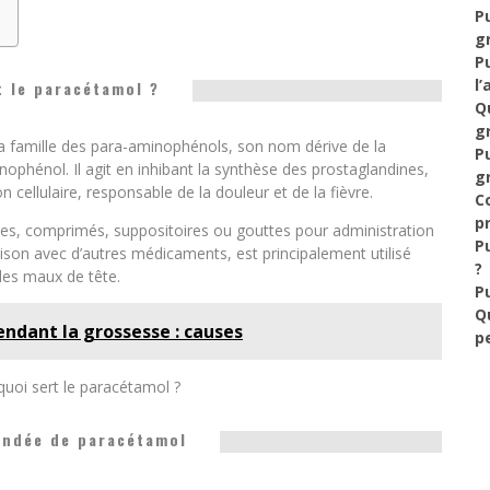
P
g
P
l’
t le paracétamol ?
Q
g
a famille des para-aminophénols, son nom dérive de la
P
ophénol. Il agit en inhibant la synthèse des prostaglandines,
g
cellulaire, responsable de la douleur et de la fièvre.
C
p
ules, comprimés, suppositoires ou gouttes pour administration
P
son avec d’autres médicaments, est principalement utilisé
?
les maux de tête.
P
Q
ndant la grossesse : causes
p
 quoi sert le paracétamol ?
ndée de paracétamol