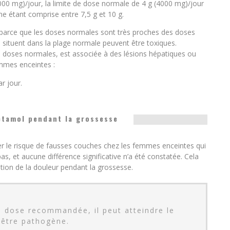
0 mg)/jour, la limite de dose normale de 4 g (4000 mg)/jour
e étant comprise entre 7,5 g et 10 g.
se parce que les doses normales sont très proches des doses
 situent dans la plage normale peuvent être toxiques.
s doses normales, est associée à des lésions hépatiques ou
emmes enceintes :
r jour.
étamol pendant la grossesse
r le risque de fausses couches chez les femmes enceintes qui
s, et aucune différence significative n’a été constatée. Cela
stion de la douleur pendant la grossesse.
a dose recommandée, il peut atteindre le
 être pathogène.