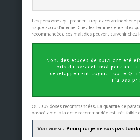
Les personnes qui prennent trop d’acétaminophène pe
risque accru d’anémie. Chez les femmes enceintes qui
recommandée), ces maladies peuvent survenir chez l
Non, des études de suivi ont été ef
pris du paracétamol pendant la 
développement cognitif ou le QI n
n’a pas pr
Oui, aux doses recommandées. La quantité de parac
paracétamol à la dose recommandée est très faible e
Voir aussi :
Pourquoi je ne suis pas tomb