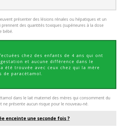
uvent présenter des lésions rénales ou hépatiques et un
 prennent des quantités toxiques (supérieures à la dose
e bébé.
fectuées chez des enfants de 4 ans qui ont
gestation et aucune différence dans le
’a été trouvée avec ceux chez qui la mère
is de paracétamol.
étamol dans le lait maternel des mères qui consomment du
t ne présente aucun risque pour le nouveau-né.
ée enceinte une seconde fois ?