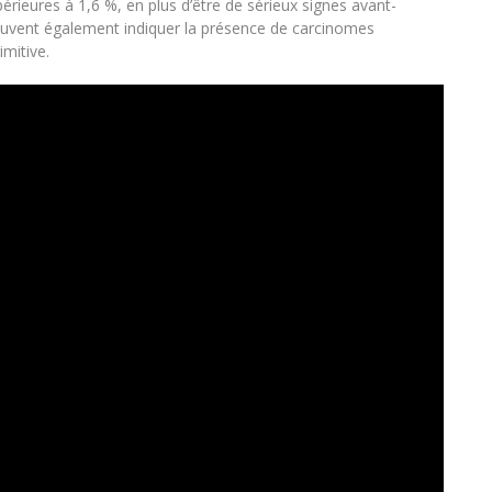
érieures à 1,6 %, en plus d’être de sérieux signes avant-
euvent également indiquer la présence de carcinomes
imitive.