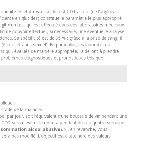
nduite en état d’ivresse, le test CDT alcool (de l’anglais
ficiente en glucides) constitue le paramètre le plus approprié
’agit d’un test qui est effectué dans des laboratoires médicaux
fin de pouvoir effectuer, si nécessaire, une éventuelle analyse
ce. Sa spécificité est de 95 % : grâce à la prise de sang, il
Alcool et abus sexuel). En particulier, les laboratoires
s qui, évalués de manière appropriée, l’aideront à prendre
s problèmes diagnostiques et pronostiques tels que :
;
olique ;
 stade de la maladie.
par jour, soit l’équivalent d’une bouteille de vin pendant une
de CDT sera élevé et le restera pendant deux à quatre semaines
sommation alcool abusive
). Si, en revanche, vous
ra pas modifié. L’objectif est d’atteindre des valeurs