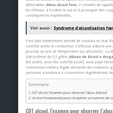
détectables (
Abus alcool foie
). Il convient de rapp
les réflexes, à troubler la vue et à provoquer des co
conséquences imprévisibles.
Voir aussi :
Syndrome d'alcoolisation fœ
Il est bien évidemment interdit de conduire en état d’i
contrôle arrête le conducteur, il effectue d’abord une s
procède au test de l’éthylomètre (ou alcootest) . La lé
d’alcoolémie de 0,5 g/litre (
Abuso de álcool e droga
été arrêté, avoir été contrôlé positif, avoir payé l’ame
commission médico-légale demande des examens qui év
personne a tendance à consommer régulièrement des
Sommaire
CDT alcool, l’examen pour observer l’abus d’alcool
Un test fondamental pour récupérer son permis de c
CDT alcool, l’examen pour observer l’abus