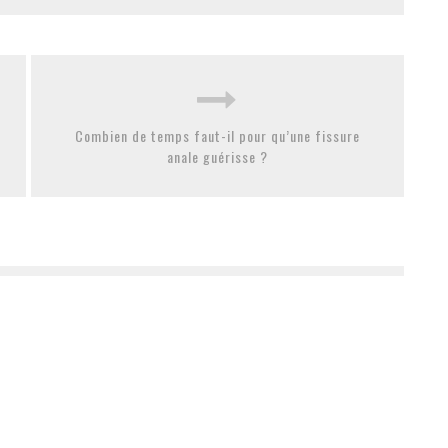
Combien de temps faut-il pour qu’une fissure
anale guérisse ?