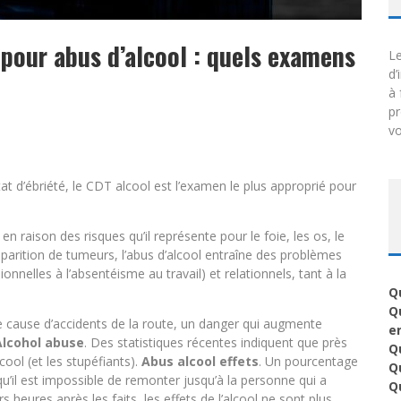
 pour abus d’alcool : quels examens
Le
d’
à 
p
vo
tat d’ébriété, le CDT alcool est l’examen le plus approprié pour
 raison des risques qu’il représente pour le foie, les os, le
pparition de tumeurs, l’abus d’alcool entraîne des problèmes
nnelles à l’absentéisme au travail) et relationnels, tant à la
Qu
Q
pale cause d’accidents de la route, un danger qui augmente
e
Alcohol abuse
. Des statistiques récentes indiquent que près
Qu
cool (et les stupéfiants).
Abus alcool effets
. Un pourcentage
Q
’il est impossible de remonter jusqu’à la personne qui a
Q
s heures après les faits, les effets de l’alcool ne sont plus