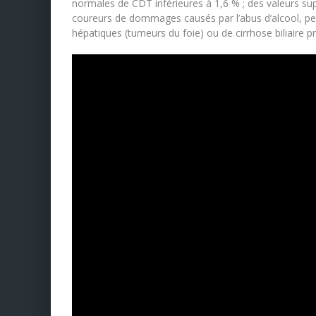
normales de CDT inférieures à 1,6 % ; des valeurs sup
coureurs de dommages causés par l’abus d’alcool, p
hépatiques (tumeurs du foie) ou de cirrhose biliaire pr