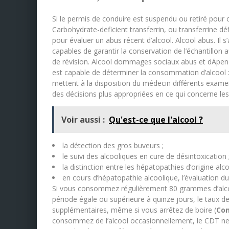
Si le permis de conduire est suspendu ou retiré pour co
Carbohydrate-deficient transferrin, ou transferrine dé
pour évaluer un abus récent d’alcool. Alcool abus. Il s
capables de garantir la conservation de l’échantillon a
de révision. Alcool dommages sociaux abus et dÃpendan
est capable de déterminer la consommation d’alcool : (
mettent à la disposition du médecin différents examen
des décisions plus appropriées en ce qui concerne le
Voir aussi :
Qu'est-ce que l'alcool ?
la détection des gros buveurs ;
le suivi des alcooliques en cure de désintoxication 
la distinction entre les hépatopathies d’origine alco
en cours d’hépatopathie alcoolique, l’évaluation du
Si vous consommez régulièrement 80 grammes d’alcool 
période égale ou supérieure à quinze jours, le taux 
supplémentaires, même si vous arrêtez de boire (
Con
consommez de l’alcool occasionnellement, le CDT ne se