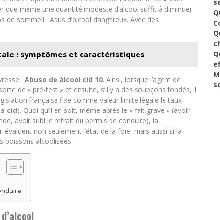
s
eler que même une quantité modeste d’alcool suffit à diminuer
Q
ups de sommeil : Abus d’alcool dangereux. Avec des
C
Q
c
tale : symptômes et caractéristiques
Q
ef
M
vresse :
Abuso de álcool cid 10
. Ainsi, lorsque l’agent de
s
orte de « pré-test » et ensuite, s’il y a des soupçons fondés, il
gislation française fixe comme valeur limite légale le taux
s cid
). Quoi qu’il en soit, même après le « fait grave » (avoir
nde, avoir subi le retrait du permis de conduire), la
aluent non seulement l’état de la foie, mais aussi si la
 boissons alcoolisées.
onduire
 d’alcool