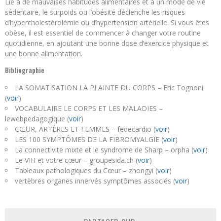
Lié à de mauvaises habitudes alimentaires et à un mode de vie
sédentaire, le surpoids ou l’obésité déclenche les risques
d’hypercholestérolémie ou d’hypertension artérielle. Si vous êtes
obèse, il est essentiel de commencer à changer votre routine
quotidienne, en ajoutant une bonne dose d’exercice physique et
une bonne alimentation.
Bibliographie
LA SOMATISATION LA PLAINTE DU CORPS – Eric Tognoni
(
voir
)
VOCABULAIRE LE CORPS ET LES MALADIES –
lewebpedagogique (
voir
)
CŒUR, ARTÈRES ET FEMMES – fedecardio (
voir
)
LES 100 SYMPTÔMES DE LA FIBROMYALGIE (
voir
)
La connectivite mixte et le syndrome de Sharp – orpha (
voir
)
Le VIH et votre cœur – groupesida.ch (
voir
)
Tableaux pathologiques du Cœur – zhongyi (
voir
)
vertèbres organes innervés symptômes associés (
voir
)