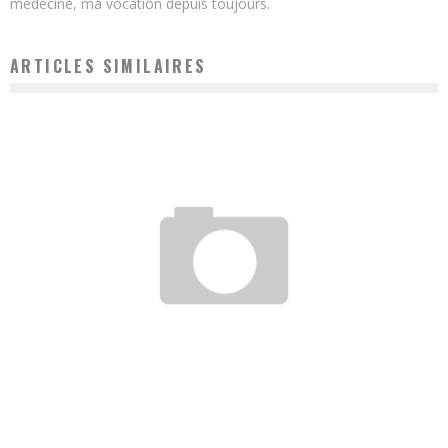
médecine, ma vocation depuis toujours.
ARTICLES SIMILAIRES
POURQUOI J’AI UN TAUX ÉLEVÉ DE FERRITINE
Vanessa
20 février 2021