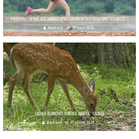
POURQUOI J’AI MAL AUX JAMBES APRÈS AVOIR EU DES RELATIONS SEXUELLES ?
Bertrand
18 avril 2025
TACHES BLANCHES SUR LES JAMBES : CAUSES
Bertrand
11 juillet 2020