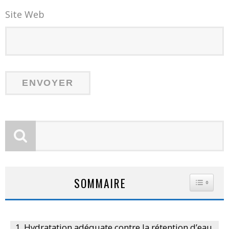
Site Web
SOMMAIRE
TOGGLE
Hydratation adéquate contre la rétention d’eau