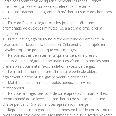
votre consommation de liquides pendant les repas. Prenez
quelques gorgées et utilisez de préférence une paille.
Ne pas mâcher de la gomme à mâcher ou sucer des bonbons
durs.
Faire de l’exercice léger tous les jours peut être une
promenade de quelques minutes. Cela aidera à améliorer la
digestion.
Pratiquez le yoga ou toute autre discipline qui améliore la
respiration et favorise la relaxation. Cela peut vous empêcher
d’avaler trop d’air pendant que vous mangez.
Ne portez pas de vêtements qui exercent une pression
excessive sur la région abdominale. Les vêtements amples sont
préférables pour éviter l’accumulation excessive de gaz.
Le maintien d’une posture alimentaire verticale aidera
également à prévenir les gaz pendant la grossesse.
Maintenez un contrôle du poids adéquat et évitez
l’embonpoint.
Ne vous allongez pas tout de suite après avoir mangé. Il est
recommandé de se lever, de marcher ou de s’asseoir sur une
chaise pendant 15 à 20 minutes après avoir mangé.
Reposez-vous en gardant les jambes en l’air. Un coussin ou un
oreiller peut être placé sous les jambes afin que le fœtus n’exerce