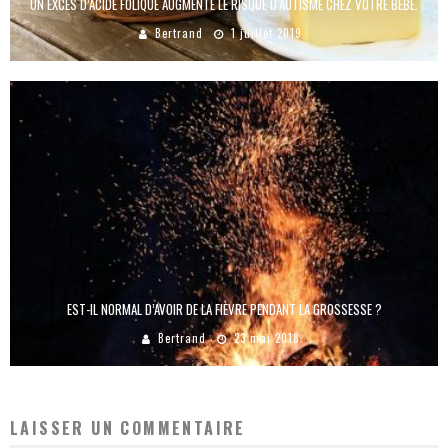
UN EXCÈS D’ACIDE FOLIQUE AUGMENTE LE RISQUE D’AUTISME CHEZ VOTRE BÉBÉ.
Bertrand
1 juillet 2019
EST-IL NORMAL D’AVOIR DE LA FIÈVRE PENDANT LA GROSSESSE ?
Bertrand
23 mai 2018
LAISSER UN COMMENTAIRE