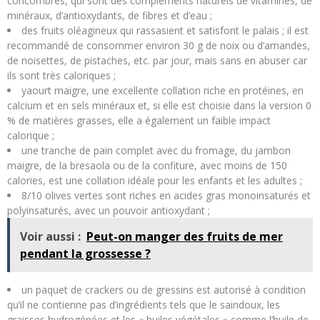
concombres, qui sont des compléments naturels de vitamines, de
minéraux, d’antioxydants, de fibres et d’eau ;
des fruits oléagineux qui rassasient et satisfont le palais ; il est
recommandé de consommer environ 30 g de noix ou d’amandes,
de noisettes, de pistaches, etc. par jour, mais sans en abuser car
ils sont très caloriques ;
yaourt maigre, une excellente collation riche en protéines, en
calcium et en sels minéraux et, si elle est choisie dans la version 0
% de matières grasses, elle a également un faible impact
calorique ;
une tranche de pain complet avec du fromage, du jambon
maigre, de la bresaola ou de la confiture, avec moins de 150
calories, est une collation idéale pour les enfants et les adultes ;
8/10 olives vertes sont riches en acides gras monoinsaturés et
polyinsaturés, avec un pouvoir antioxydant ;
Voir aussi :
Peut-on manger des fruits de mer
pendant la grossesse ?
un paquet de crackers ou de gressins est autorisé à condition
qu’il ne contienne pas d’ingrédients tels que le saindoux, les
graisses hydrogénées et les « huiles végétales » comme l’huile de