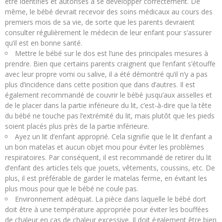
être identifiés et autorisés à se développer correctement. De
même, le bébé devrait recevoir des soins médicaux au cours des
premiers mois de sa vie, de sorte que les parents devraient
consulter régulièrement le médecin de leur enfant pour s’assurer
qu’il est en bonne santé.
Mettre le bébé sur le dos est l’une des principales mesures à
prendre. Bien que certains parents craignent que l’enfant s’étouffe
avec leur propre vomi ou salive, il a été démontré qu’il n’y a pas
plus d’incidence dans cette position que dans d’autres. Il est
également recommandé de couvrir le bébé jusqu’aux aisselles et
de le placer dans la partie inférieure du lit, c’est-à-dire que la tête
du bébé ne touche pas l’extrémité du lit, mais plutôt que les pieds
soient placés plus près de la partie inférieure.
Ayez un lit d’enfant approprié. Cela signifie que le lit d’enfant a
un bon matelas et aucun objet mou pour éviter les problèmes
respiratoires. Par conséquent, il est recommandé de retirer du lit
d’enfant des articles tels que jouets, vêtements, coussins, etc. De
plus, il est préférable de garder le matelas ferme, en évitant les
plus mous pour que le bébé ne coule pas.
Environnement adéquat. La pièce dans laquelle le bébé dort
doit être à une température appropriée pour éviter les bouffées
de chaleur en cas de chaleur excessive. Il doit également être bien