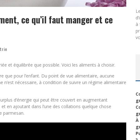
Le
ment, ce qu’il faut manger et ce
d’
à 
p
vo
trie
iée et équilibrée que possible. Voici les aliments à choisir.
ère que pour l’enfant. Du point de vue alimentaire, aucune
ne n’est nécessaire, à condition de suivre un régime alimentaire
C
surplus d’énergie qui peut être couvert en augmentant
g
 et en ajoutant dans l’une des collations quelque chose
C
de parmesan.
g
À
g
P
?