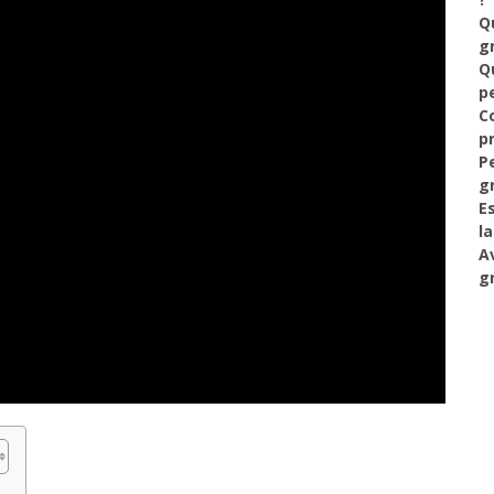
Q
g
Q
p
C
p
P
g
E
l
A
g