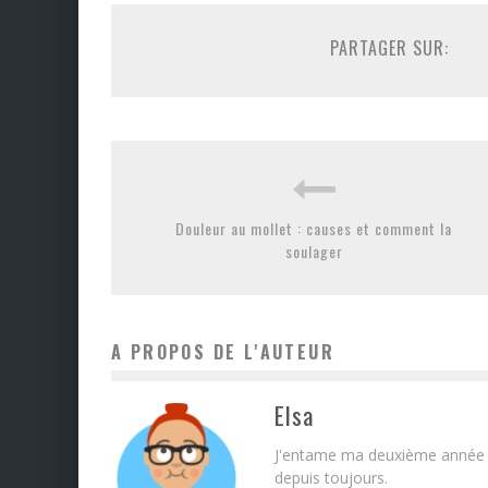
PARTAGER SUR:
Douleur au mollet : causes et comment la
soulager
A PROPOS DE L'AUTEUR
Elsa
J'entame ma deuxième année d
depuis toujours.