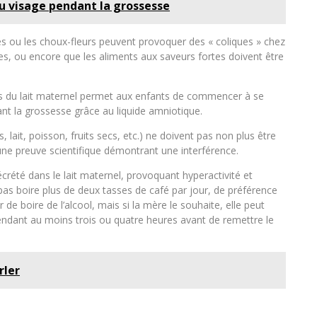
u visage pendant la grossesse
es ou les choux-fleurs peuvent provoquer des « coliques » chez
es, ou encore que les aliments aux saveurs fortes doivent être
biais du lait maternel permet aux enfants de commencer à se
ant la grossesse grâce au liquide amniotique.
 lait, poisson, fruits secs, etc.) ne doivent pas non plus être
ucune preuve scientifique démontrant une interférence.
sécrété dans le lait maternel, provoquant hyperactivité et
s boire plus de deux tasses de café par jour, de préférence
de boire de l’alcool, mais si la mère le souhaite, elle peut
endant au moins trois ou quatre heures avant de remettre le
rler