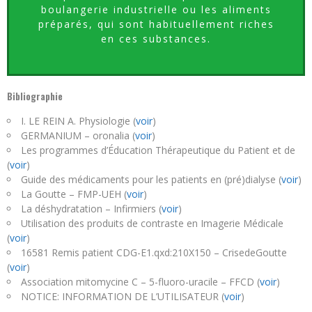
boulangerie industrielle ou les aliments
préparés, qui sont habituellement riches
en ces substances.
Bibliographie
I. LE REIN A. Physiologie (
voir
)
GERMANIUM – oronalia (
voir
)
Les programmes d’Éducation Thérapeutique du Patient et de
(
voir
)
Guide des médicaments pour les patients en (pré)dialyse (
voir
)
La Goutte – FMP-UEH (
voir
)
La déshydratation – Infirmiers (
voir
)
Utilisation des produits de contraste en Imagerie Médicale
(
voir
)
16581 Remis patient CDG-E1.qxd:210X150 – CrisedeGoutte
(
voir
)
Association mitomycine C – 5-fluoro-uracile – FFCD (
voir
)
NOTICE: INFORMATION DE L’UTILISATEUR (
voir
)