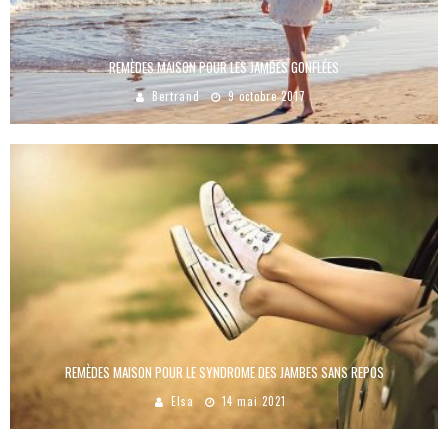
REMÈDES MAISON POUR LES JAMBES GONFLÉES
Bertrand
9 octobre 2017
REMÈDES MAISON POUR LE SYNDROME DES JAMBES SANS REPOS
Elsa
14 mai 2021